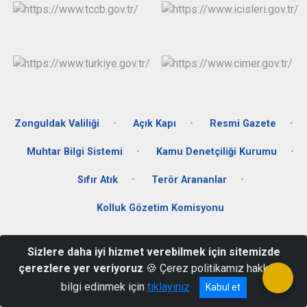
Zonguldak Valiliği
Açık Kapı
Resmi Gazete
Muhtar Bilgi Sistemi
Kamu Denetçiliği Kurumu
Sıfır Atık
Terör Arananlar
Kolluk Gözetim Komisyonu
Merkez Mah. Kabristan Cad. No:6 Alaplı/ZONGULDAK
Sizlere daha iyi hizmet verebilmek için sitemizde
0372 378 17 02 - 0372 378 17 05
çerezlere yer veriyoruz
🍪 Çerez politikamız hakkında
bilgi edinmek için
tıklayınız
Kabul et