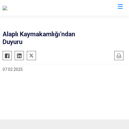
Zonguldak
Alaplı Kaymakamlığı'ndan
Duyuru
Alaplı
Çaycuma
Devrek
07.02.2025
Gökçebey
Ereğli
Kilimli
Kozlu