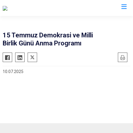
Zonguldak
15 Temmuz Demokrasi ve Milli
Birlik Günü Anma Programı
Alaplı
Çaycuma
Devrek
10.07.2025
Gökçebey
Ereğli
Kilimli
Kozlu