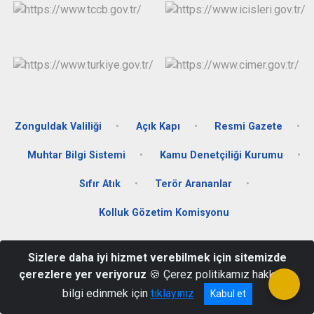
Zonguldak Valiliği
Açık Kapı
Resmi Gazete
Muhtar Bilgi Sistemi
Kamu Denetçiliği Kurumu
Sıfır Atık
Terör Arananlar
Kolluk Gözetim Komisyonu
Merkez Mah. Kabristan Cad. No:6 Alaplı/ZONGULDAK
Sizlere daha iyi hizmet verebilmek için sitemizde
0372 378 17 02 - 0372 378 17 05
çerezlere yer veriyoruz
🍪 Çerez politikamız hakkında
bilgi edinmek için
tıklayınız
Kabul et